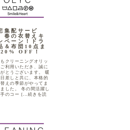
宅集配サービ
 春の衣替えキ
ンペーン！ドラ
品＆布団10点ま
 20% OFF！
つもクリーニングオリッ
をご利用いただき、誠に
がとうございます。 暖
な日差しと共に、本格的
衣替えの季節がやってま
ました。 冬の間活躍し
手のコー [...続きを読