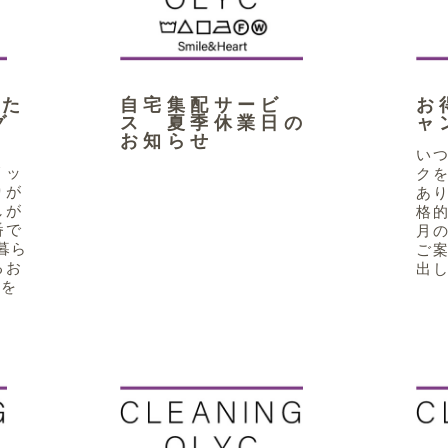
また
自宅集配サービ
お
グ
ス 夏季休業日の
ャ
お知らせ
い
リッ
ク
りが
あり
しが
格的
番で
月
暮ら
ご案
るお
出し
きを