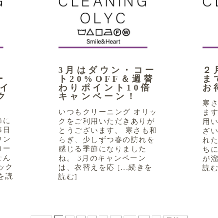
3月はダウン・コー
２
ー
ト20%OFF＆週替
ま
ポイ
わりポイント10倍
お
ク
キャンペーン！
寒
いつもクリーニング オリッ
ま
節に
クをご利用いただきありが
用
毎日
とうございます。 寒さも和
ざい
ウン
らぎ、少しずつ春の訪れを
れ
ロー
感じる季節になりました
ち
せん
ね。 3月のキャンペーン
が溜
ック
は、衣替えを応 [...続きを
読む
きを読
読む]