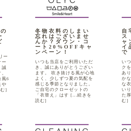
号の
冬物衣料のしまい
自
ー
忘れはございませ
ス
ビ
んか？ダウン・コ
ャ
ート20%OFFキャ
イ
ンペーン！
で
リー
いつも当店をご利用いただ
い
サー
き、誠にありがとうござい
ク
、誠
ます。 吹き抜ける風が心地
あり
す。
よく、少しずつ夏の気配を
か
風6
感じる季節となりました。
な
良や
ご自宅のクローゼットの
いり
む]
「衣替え」はす [...続きを
た厚
読む]
む]