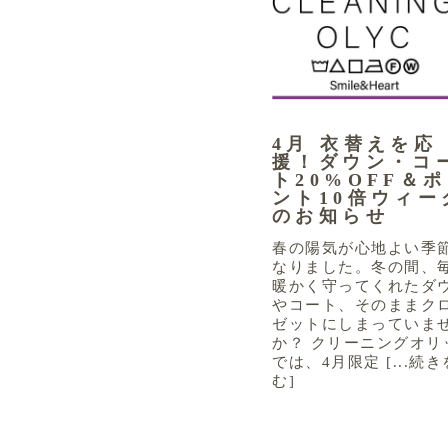
4月 衣替えを応
援！ダウン・コ
ト20%OFF＆
ント10倍ウィー
のお知らせ
春の陽気が心地よい季
なりました。冬の間、
暖かく守ってくれたダ
やコート、そのままク
ゼットにしまっていま
か？ クリーニングオリ
では、4月限定 [...続
む]