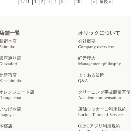
1 / 11
1
2
3
4
5
...
10
...
»
最後 »
店舗一覧
オリックについて
新宿本店
会社概要
Shinjuku
Company overview
銀座通り店
経営理念
Ginzadori
Management philosphy
北新宿店
よくある質問
Kitashinjuku
Q&A
オレンジコート店
クリーニング事故賠償基準
Orange coat
Accident compensation
いなげや店
店舗ロッカーご利用規約
Inageya
Locker Terms of Service
本郷店
OLYCアプリ利用規約