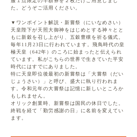
服１点限定の半額券を２枚だけご用意しまし
た。どうぞご活用ください。
▼ワンポイント解説・新嘗祭（にいなめさい）
天皇陛下が天照大御神をはじめとする神々とと
もに新穀を召し上がり、五穀豊穣を祈る儀式。
毎年11月23日に行われています。飛鳥時代の皇
極天皇（642年）のころに始まったと伝えられ
ています。私がこちらの世界で生きていた平安
時代にはすでにありました。
特に天皇即位後最初の新嘗祭は「大嘗祭（だい
じょうさい）」と呼び、盛大に執り行われま
す。令和元年の大嘗祭は記憶に新しいところか
もしれません。
オリック創業時、新嘗祭は国民の休日でした。
終戦を経て「勤労感謝の日」に名前を変えてい
ます。