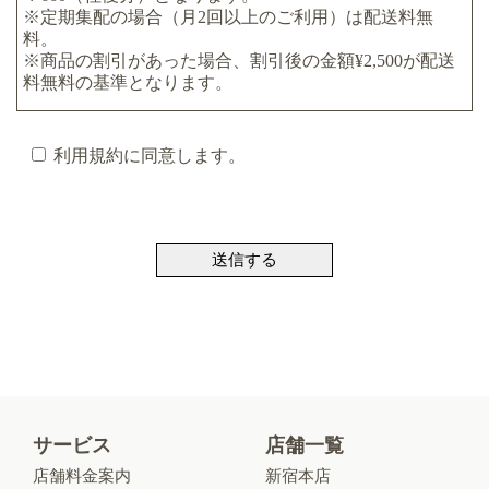
※定期集配の場合（月2回以上のご利用）は配送料無
料。
※商品の割引があった場合、割引後の金額¥2,500が配送
料無料の基準となります。
●デリバリーエリアは新宿区、中野区、練馬区、杉並
区、渋谷区、世田谷区、目黒区、港区、品川区、中央
利用規約に同意します。
区、千代田区、文京区となります。エリア外につきまし
ては、一度お問い合わせください。※デリバリーエリア
外に集荷の場合は別途料金を頂く場合がございます。ま
た、デリバリーエリア内におきましても、駐車場使用や
その他、交通事情等により集荷不可の場合や別途料金を
頂く場合がございます。あらかじめご了承ください。
●悪天候、天災、交通事情などの状況でやむを得ず本サ
ービスを停止する事がございます。予めご了承くださ
い。
●損害賠償について
サービス
店舗一覧
●当社の責に帰する事由による品物の毀損、破損などに
つきましては、クリーニング賠償基準に基づいて保証い
店舗料金案内
新宿本店