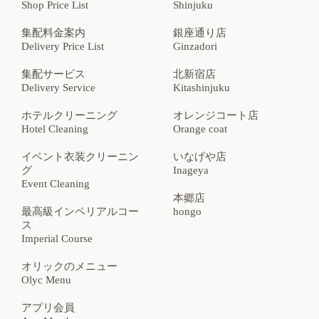
たします。
Shop Price List
Shinjuku
集配料金案内
銀座通り店
●当社の責めに帰さない事由による品物の毀損、破損、
Delivery Price List
Ginzadori
劣化等について一切の責任を負いません。
集配サービス
北新宿店
●元々のキズ・破れ等は洗濯によって多少広がる可能性
Delivery Service
Kitashinjuku
がございます。
ホテルクリーニング
オレンジコート店
●お仕上がり後の包装・ビニール類は保管用の物ではご
Hotel Cleaning
Orange coat
ざいません。お早目に包装から取り出し、お品物をご確
認ください。
イベント衣装クリーニン
いなげや店
グ
Inageya
●クリーニングが完了したお品物をお客様へお渡し後、6
Event Cleaning
ヵ月以上が経過した場合につきましてはクリーニング賠
本郷店
償に基づいて賠償額のお支払いを免れます。
最高級インペリアルコー
hongo
ス
●お客様からお伺いする個人情報は商品のお届け、ご連
Imperial Course
絡、再注文時での活用、サービス情報のご案内およびサ
ービス改善のための調査のため保管し、これ以外の目的
オリックのメニュー
で使用することはございません。
Olyc Menu
●記載している価格、内容等は予告なく変更させて頂く
アプリ会員
場合がございます。あらかじめご了承ください。