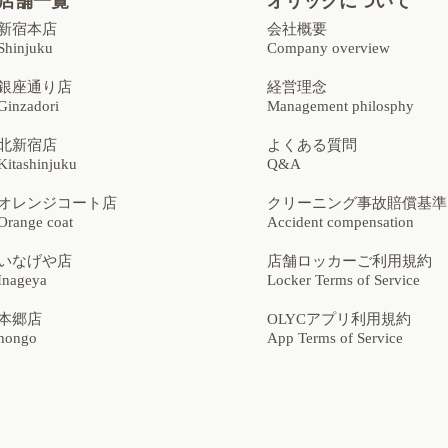
店舗一覧
オリックについて
新宿本店
会社概要
Shinjuku
Company overview
銀座通り店
経営理念
Ginzadori
Management philosphy
北新宿店
よくある質問
Kitashinjuku
Q&A
オレンジコート店
クリーニング事故賠償基準
Orange coat
Accident compensation
いなげや店
店舗ロッカーご利用規約
Inageya
Locker Terms of Service
本郷店
OLYCアプリ利用規約
hongo
App Terms of Service