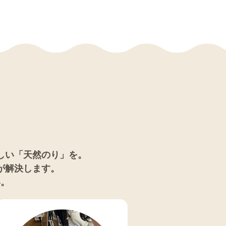
しい
「天然のり」
を。
が解決します。
い。