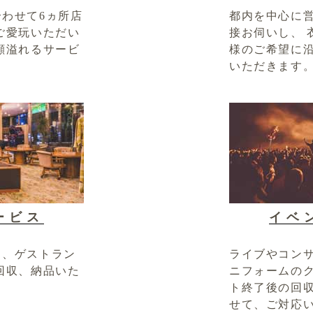
わせて6ヵ所店
都内を中心に
ご愛玩いただい
接お伺いし、 
顔溢れるサービ
様のご希望に
いただきます
ービス
イベ
し、ゲストラン
ライブやコン
回収、納品いた
ニフォームのク
ト終了後の回
せて、ご対応