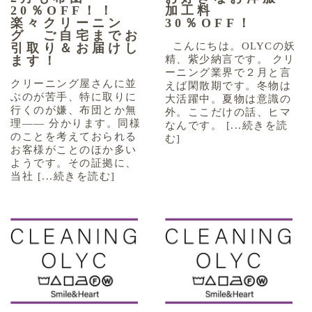
20％OFF！！
加工料
楽々クリーニン
30％OFF！
グ ご自宅までお
こんにちは。OLYCの妖
引取り＆お届けし
精、紫少納言です。 クリ
ます！
ーニング業界で２月と言
クリーニング屋さんに並
えば閑散期です。冬物は
ぶのが苦手、特に取りに
大活躍中。夏物は意識の
行くのが嫌、布団とか無
外。ここだけの話、ヒマ
理―― 分かります。同様
なんです。 [...続きを読
のことを考えておられる
む]
お客様がことのほか多い
ようです。その証拠に、
当社 [...続きを読む]