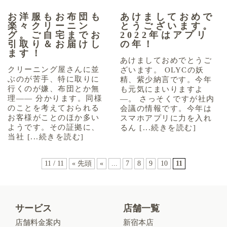
お洋服もお布団も
あけましておめで
楽々クリーニン
とうございます。
グ。ご自宅までお
2022年はアプリ
引取り＆お届けし
の年！
ます！
あけましておめでとうご
クリーニング屋さんに並
ざいます。 OLYCの妖
ぶのが苦手、特に取りに
精、紫少納言です。今年
行くのが嫌、布団とか無
も元気にまいりますよ
理―― 分かります。同様
―。 さっそくですが社内
のことを考えておられる
会議の情報です。今年は
お客様がことのほか多い
スマホアプリに力を入れ
ようです。その証拠に、
るん [...続きを読む]
当社 [...続きを読む]
11 / 11
« 先頭
«
...
7
8
9
10
11
サービス
店舗一覧
店舗料金案内
新宿本店