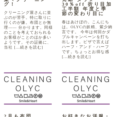
グ！
30％off 折り目加
工半額 年度と季
クリーニング屋さんに並
節の変わり目に
ぶのが苦手。特に取りに
春はあけぼの。こんにち
行くのが嫌。布団とか無
は。OLYCの妖精、紫少納
理―― 分かります。同様
言です。 今年は何回かダ
のことを考えておられる
ブルキャンペーンを打ち
お客様がことのほか多い
出します。ピザで言えば
ようです。その証拠に、
ハーフ・アンド・ハーフ
当社 [...続きを読む]
です。ちょっとお得な感
[...続きを読む]
2月も布団
お好きなお洋服・